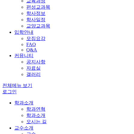
교육과정
편성교과목
학사정보
학사일정
교양교과목
입학안내
모집요강
FAQ
Q&A
커뮤니티
공지사항
자료실
갤러리
전체메뉴 보기
로그인
학과소개
학과연혁
학과소개
오시는 길
교수소개