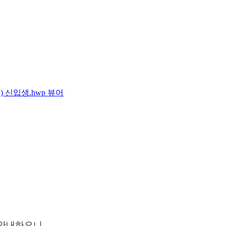
 신입생.hwp
뷰어
 안내하오니,